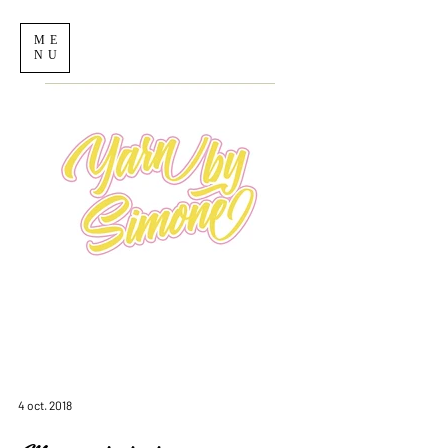
ME
NU
4 oct. 2018