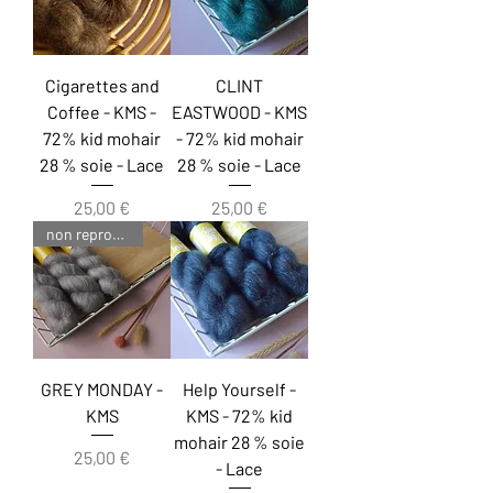
Cigarettes and
CLINT
Coffee - KMS -
EASTWOOD - KMS
72% kid mohair
- 72% kid mohair
28 % soie - Lace
28 % soie - Lace
Prix
Prix
25,00 €
25,00 €
non reproductible
GREY MONDAY -
Help Yourself -
KMS
KMS - 72% kid
mohair 28 % soie
Prix
25,00 €
- Lace