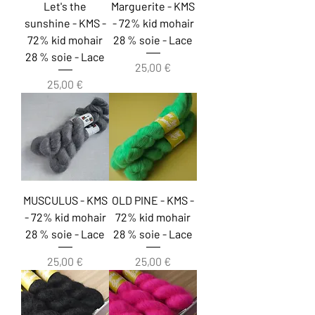
Let's the
Marguerite - KMS
sunshine - KMS -
- 72% kid mohair
72% kid mohair
28 % soie - Lace
28 % soie - Lace
Prix
25,00 €
Prix
25,00 €
MUSCULUS - KMS
OLD PINE - KMS -
- 72% kid mohair
72% kid mohair
28 % soie - Lace
28 % soie - Lace
Prix
Prix
25,00 €
25,00 €