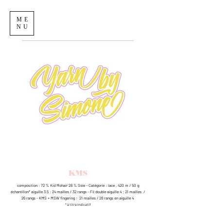
ME
NU
KMS
composition : 72 % Kid Mohair 28 % Soie - Catégorie : lace , 420 m / 50 g
échantillon* aiguille 3,5 : 24 mailles / 32 rangs - Fil double aiguille 4 : 21 mailles /
26 rangs - KMS + MSW fingering : 21 mailles / 28 rangs en aiguille 4
* à titre indicatif