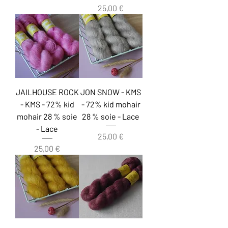
Prix
25,00 €
JAILHOUSE ROCK
JON SNOW - KMS
- KMS - 72% kid
- 72% kid mohair
mohair 28 % soie
28 % soie - Lace
- Lace
Prix
25,00 €
Prix
25,00 €