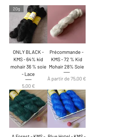
20g
ONLY BLACK -
Précommande -
KMS - 64% kid
KMS - 72 % Kid
mohair 36 % soie
Mohair 28% Soie
- Lace
Prix promotionnel
À partir de
75,00 €
Prix
5,00 €
A Forest - KMS -
Blue Hotel - KMS -