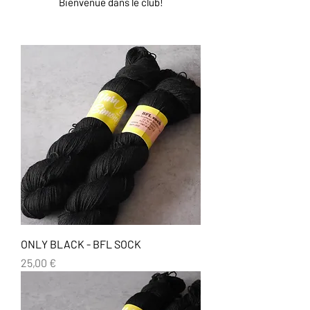
Bienvenue dans le club!
ONLY BLACK - BFL SOCK
Prix
25,00 €