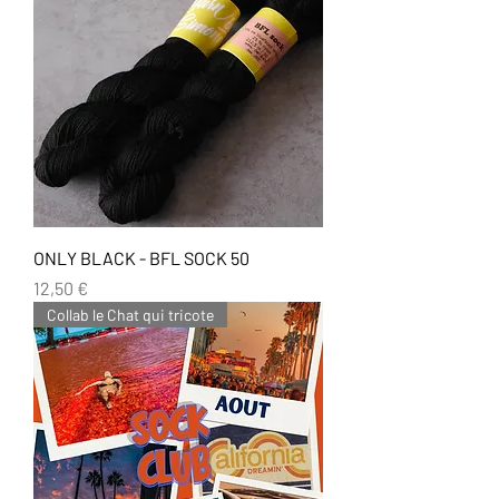
ONLY BLACK - BFL SOCK 50
Prix
12,50 €
Collab le Chat qui tricote