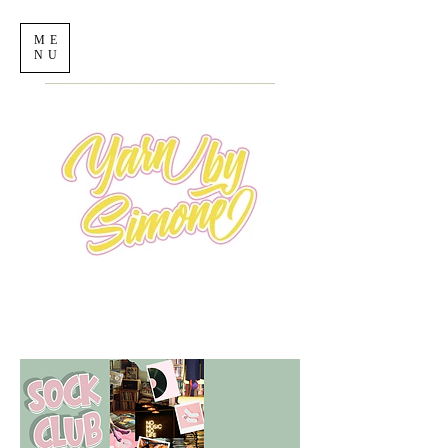
ME
NU