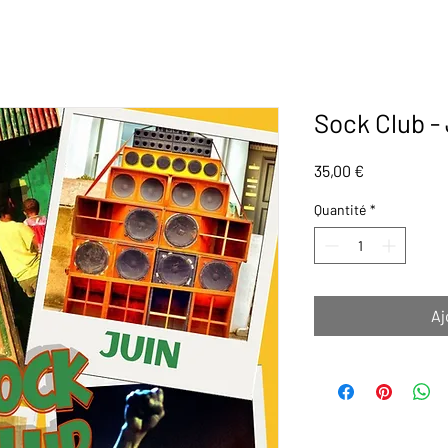
Sock Club -
Prix
35,00 €
Quantité
*
Aj