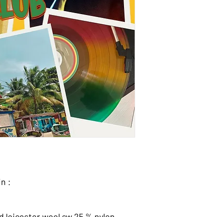
in :
 leicester wool sw 25 % nylon