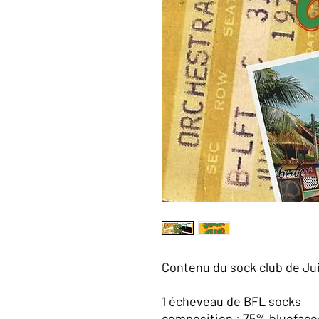
Contenu du sock club de Ju
1 écheveau de BFL socks
composition : 75% bluefaced