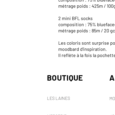
métrage poids : 425m / 100g
2 mini BFL socks
composition : 75% bluefaced
métrage poids : 85m / 20 gco
Les coloris sont surprise po
moodbard d'inspiration.
Il reflète à la fois la pochet
BOUTIQUE
A
LES LAINES
MO