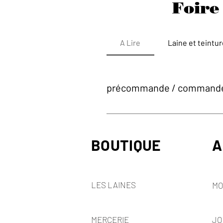
Foire
A Lire
Laine et teintu
précommande / commande 
De façon général je ne prends p
de ma production. Bien sur je res
BOUTIQUE
A
LES LAINES
MO
MERCERIE
JO