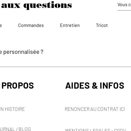
 aux questions
re
Commandes
Entretien
Tricot
personnalisée ?
as de précommandes ou commande personnalisée. La boutique est
te ouverte à la discussion et vous pouvez me contacter par email
 PROPOS
AIDES & INFOS
N HISTOIRE
RENONCER AU CONTRAT ICI
URNAL / BLOG
MENTIONS LEGALES - CGDV