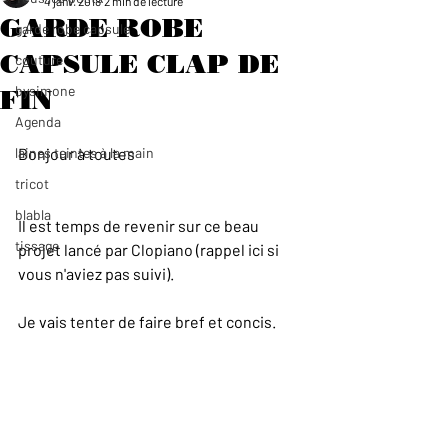
4 janv. 2018
2 min de lecture
GARDE ROBE
garde robe capsule
CAPSULE CLAP DE
couture
bysimone
FIN
Agenda
laines teintes à la main
Bonjour à toutes  
tricot
blabla
Il est temps de revenir sur ce beau 
tissage
projet lancé par Clopiano (rappel ici si 
vous n'aviez pas suivi).
Je vais tenter de faire bref et concis. 