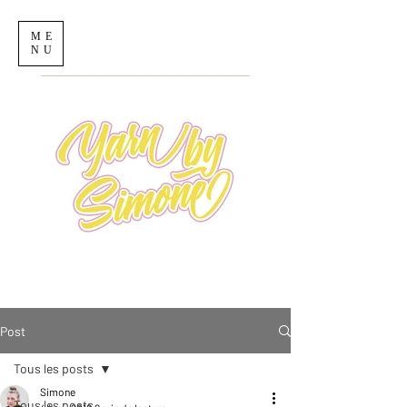
ME
NU
Post
Tous les posts
Simone
Tous les posts