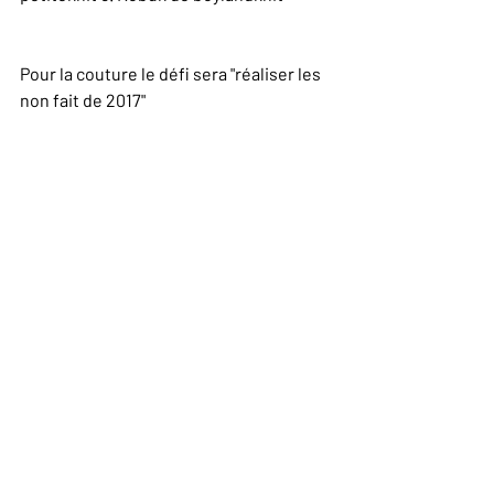
Pour la couture le défi sera "réaliser les 
non fait de 2017" 
1. Granite Dessine moi un patron 2. 
Magnésium Ivanne Soufflet 3. idylle 
Atelier Scammit