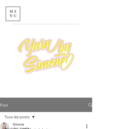
ME
NU
Post
Tous les posts
Simone
Tous les posts