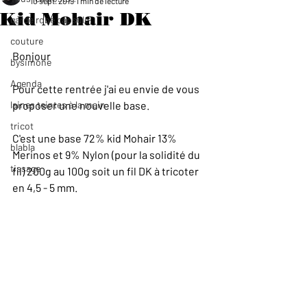
10 sept. 2019
1 min de lecture
Kid Mohair DK
garde robe capsule
couture
Bonjour
bysimone
Agenda
Pour cette rentrée j'ai eu envie de vous 
laines teintes à la main
proposer une nouvelle base.
tricot
C'est une base 72% kid Mohair 13% 
blabla
Merinos et 9% Nylon (pour la solidité du 
tissage
fil) 200g au 100g soit un fil DK à tricoter 
en 4,5 - 5 mm.