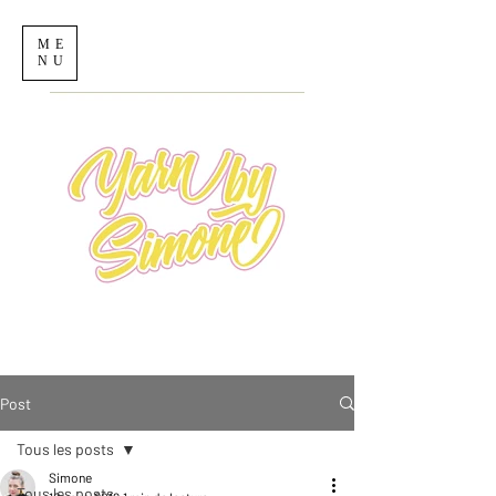
ME
NU
Post
Tous les posts
Simone
Tous les posts