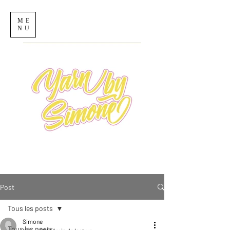
ME
NU
Post
Tous les posts
Simone
Tous les posts