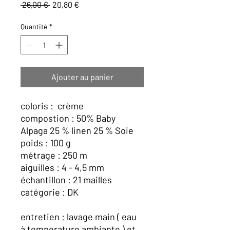
Prix
Prix
 26,00 € 
20,80 €
original
promotionnel
Quantité
*
Ajouter au panier
coloris : crème
compostion : 50% Baby
Alpaga 25 % linen 25 % Soie
poids : 100 g
métrage : 250 m
aiguilles : 4 - 4,5 mm
échantillon : 21 mailles
catégorie : DK
entretien : lavage main ( eau
à temperature ambiante ) et