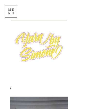
ME
NU