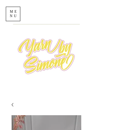
ME
NU