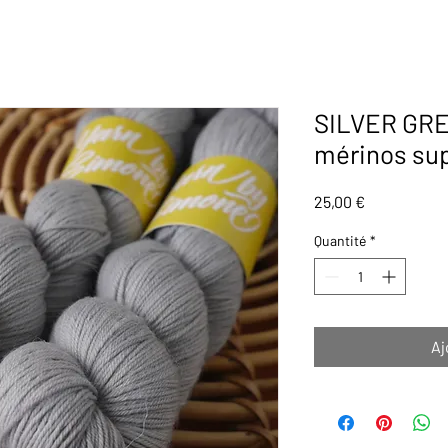
SILVER GRE
mérinos sup
Prix
25,00 €
Quantité
*
Aj