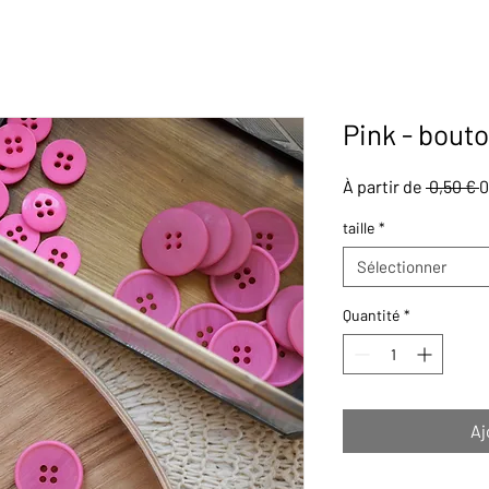
Pink - bout
P
À partir de
 0,50 € 
0
o
taille
*
Sélectionner
Quantité
*
Aj