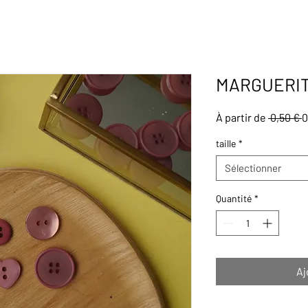
MARGUERITE
P
À partir de
 0,50 € 
0
o
taille
*
Sélectionner
Quantité
*
Aj