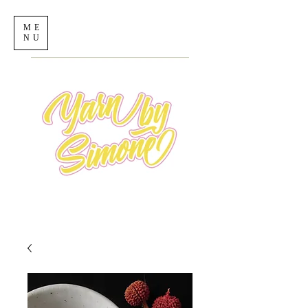
ME
NU