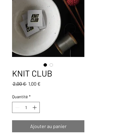
KNIT CLUB
Prix
Prix
 2,00 € 
1,00 €
original
promotionnel
Quantité
*
Ajouter au panier