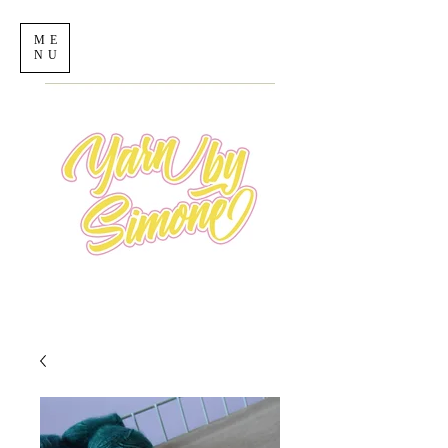
ME
NU