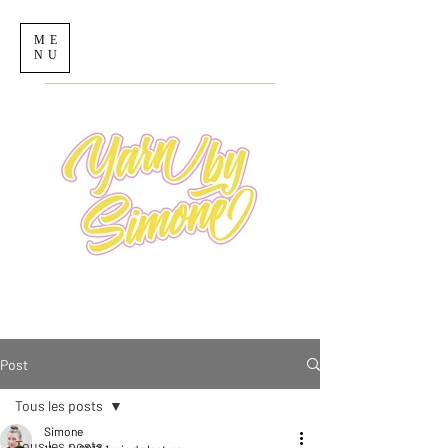
ME
NU
Post
Tous les posts
Simone
Tous les posts