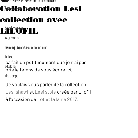
11 août 2017
1 min de lecture
Collaboration Lesi
garde robe capsule
collection avec
couture
bysimone
LILOFIL
Agenda
laines teintes à la main
Bonjour,
tricot
ça fait un petit moment que je n'ai pas 
blabla
pris le temps de vous écrire ici.
tissage
Je voulais vous parler de la collection 
Lesi shawl
 et 
Lesi stole
 créée par Lilofil 
à l'occasion de 
Lot et la laine 2017.