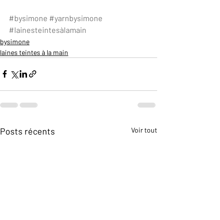
#bysimone
#yarnbysimone
#lainesteintesàlamain
bysimone
laines teintes à la main
Posts récents
Voir tout