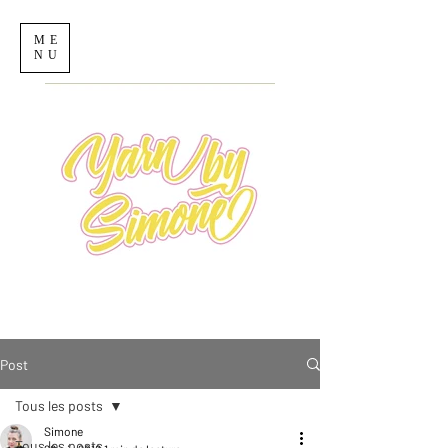
ME
NU
Post
Tous les posts
Simone
Tous les posts