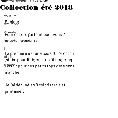
28 juin 2018
1 min de lecture
Collection été 2018
garde robe capsule
couture
Bonjour
bysimone
Agenda
Pour cet été j'ai teint pour vous 2 
laines teintes à la main
nouvelles bases. 
tricot
La première est une base 100% coton 
blabla
(400m pour 100g) soit un fil fingering. 
tissage
Parfait pour des petits tops d'été sans 
manche. 
Je l'ai décliné en 9 coloris frais et 
printanier.